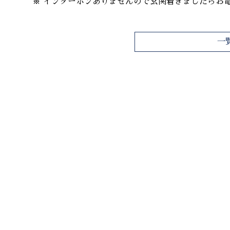
※ インターホンありませんので玄関着きましたらお
一